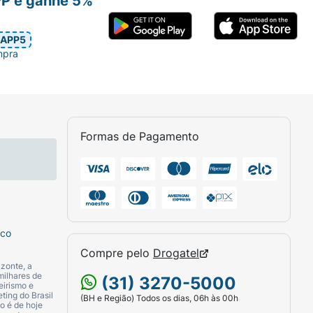
PP e ganhe 5%
APP5
mpra
Formas de Pagamento
sco
Compre pelo
Drogatel
zonte, a
milhares de
(31) 3270-5000
eirismo e
ting do Brasil
(BH e Região) Todos os dias, 06h às 00h
o é de hoje