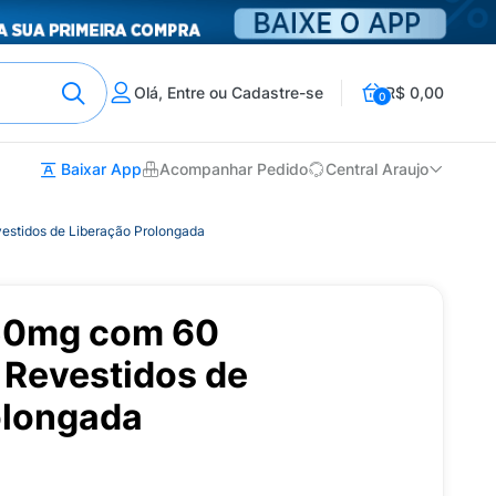
Olá, Entre ou Cadastre-se
R$ 0,00
0
Baixar App
Acompanhar Pedido
Central Araujo
stidos de Liberação Prolongada
250mg com 60
Revestidos de
olongada