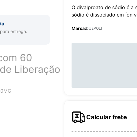
O divalproato de sódio é a 
sódio é dissociado em íon va
da
Marca:
DUEPOLI
 para entrega.
 com 60
de Liberação
.0MG
Calcular frete