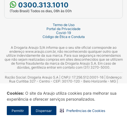
0300.313.1010
(Todo Brasil) Todos os dias, 06h às 00h
Termo de Uso
Portal da Privacidade
Covid-19
Código de Ética e Conduta
A Drogaria Araujo S/A informa que o seu site oficial corresponde ao
endereço www.araujo.com.br, não reconhecendo qualquer outro que
utilize indevidamente da sua marca. Para sua segurança recomendamos
que não sejam realizadas compras em sites desconhecidos que se utilizem
de forma fraudulenta da marca da Drogaria Araujo S.A. Em caso de
dúvidas, gentileza entrar em contato com (31) 3270-5000.
Razão Social: Drogaria Araujo S.A | CNPJ: 17.256.512.0001-16 | Endereço:
Rua Curitiba 327 - Centro - CEP: 30170-120 - Belo Horizonte - MG |
Telefones: 0300.313.1010 e (31) 3270-5000 Horário de funcionamento -
06:00h às 00:00h | Consultores técnicos responsáveis: Hairton Ayres
Cookies:
O site da Araujo utiliza cookies para melhorar sua
Azevedo Guimarães – CRF 10.965 | Yasmin Silva Alvarenga – CRF 52.584 -
Consultor substituto: Thiago Aguiar Pinheiro - CRF Nº 13.748. Alvará
experiência e oferecer serviços personalizados.
Sanitário: 2025020713 | Autorização de Funcionamento da Empresa (AFE):
7.16355-1
Permitir
Dispensar
Preferências de Cookies