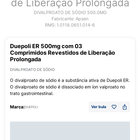
de Liberação Prolongada
DIVALPROATO DE SÓDIO 500.0MG
Fabricante:
Apsen
RMS:
1.0118.0651.014-6
Duepoli ER 500mg com 03
Comprimidos Revestidos de Liberação
Prolongada
DIVALPROATO DE SÓDIO
O divalproato de sódio é a substância ativa de Duepoli ER.
O divalproato de sódio é dissociado em íon valproato no
trato gastrointestinal.
Marca:
Ver bula
DUEPOLI