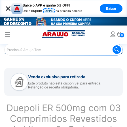
×
Baixe o APP e ganhe 5% OFF!
Baixar
cupom
Use o
APP5
na primeira compra
0
Araujo
Medicamentos
Remédio para Sistema Nervoso Ce
Venda exclusiva para retirada
Este produto não está disponível para entrega.
Retenção de receita obrigatória.
Duepoli ER 500mg com 03
Comprimidos Revestidos