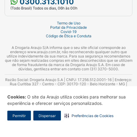
0300.313.1010
(Todo Brasil) Todos os dias, 06h às 00h
Termo de Uso
Portal da Privacidade
Covid-19
Código de Ética e Conduta
A Drogaria Araujo S/A informa que o seu site oficial corresponde ao
endereço www.araujo.com.br, não reconhecendo qualquer outro que
utilize indevidamente da sua marca. Para sua segurança recomendamos
que não sejam realizadas compras em sites desconhecidos que se utilizem
de forma fraudulenta da marca da Drogaria Araujo S.A. Em caso de
dúvidas, gentileza entrar em contato com (31) 3270-5000.
Razão Social: Drogaria Araujo S.A | CNPJ: 17.256.512.0001-16 | Endereço:
Rua Curitiba 327 - Centro - CEP: 30170-120 - Belo Horizonte - MG |
Telefones: 0300.313.1010 e (31) 3270-5000 Horário de funcionamento -
06:00h às 00:00h | Consultores técnicos responsáveis: Hairton Ayres
Cookies:
O site da Araujo utiliza cookies para melhorar sua
Azevedo Guimarães – CRF 10.965 | Yasmin Silva Alvarenga – CRF 52.584 -
Consultor substituto: Thiago Aguiar Pinheiro - CRF Nº 13.748. Alvará
experiência e oferecer serviços personalizados.
Sanitário: 2025020713 | Autorização de Funcionamento da Empresa (AFE):
7.16355-1
Permitir
Dispensar
Preferências de Cookies