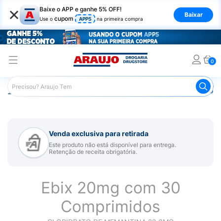
×
Baixe o APP e ganhe 5% OFF!
Baixar
cupom
Use o
APP5
na primeira compra
0
Araujo
Medicamentos
Remédio para Sistema Nervoso Ce
Venda exclusiva para retirada
Este produto não está disponível para entrega.
Retenção de receita obrigatória.
Ebix 20mg com 30
Comprimidos