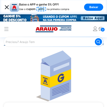
×
Baixe o APP e ganhe 5% OFF!
Baixar
cupom
Use o
APP5
na primeira compra
0
Araujo
Medicamentos
Remédios Cardiológicos
Reméd