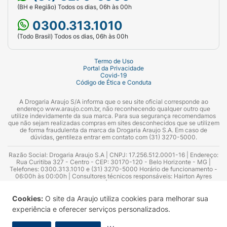
(BH e Região) Todos os dias, 06h às 00h
0300.313.1010
(Todo Brasil) Todos os dias, 06h às 00h
Termo de Uso
Portal da Privacidade
Covid-19
Código de Ética e Conduta
A Drogaria Araujo S/A informa que o seu site oficial corresponde ao
endereço www.araujo.com.br, não reconhecendo qualquer outro que
utilize indevidamente da sua marca. Para sua segurança recomendamos
que não sejam realizadas compras em sites desconhecidos que se utilizem
de forma fraudulenta da marca da Drogaria Araujo S.A. Em caso de
dúvidas, gentileza entrar em contato com (31) 3270-5000.
Razão Social: Drogaria Araujo S.A | CNPJ: 17.256.512.0001-16 | Endereço:
Rua Curitiba 327 - Centro - CEP: 30170-120 - Belo Horizonte - MG |
Telefones: 0300.313.1010 e (31) 3270-5000 Horário de funcionamento -
06:00h às 00:00h | Consultores técnicos responsáveis: Hairton Ayres
Azevedo Guimarães – CRF 10.965 | Yasmin Silva Alvarenga – CRF 52.584 -
Consultor substituto: Thiago Aguiar Pinheiro - CRF Nº 13.748. Alvará
Sanitário: 2025020713 | Autorização de Funcionamento da Empresa (AFE):
Cookies:
O site da Araujo utiliza cookies para melhorar sua
7.16355-1
experiência e oferecer serviços personalizados.