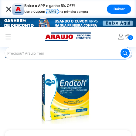
×
Baixe o APP e ganhe 5% OFF!
Baixar
cupom
Use o
APP5
na primeira compra
0
Araujo
Medicamentos
Remédios para Dor
Remédio p