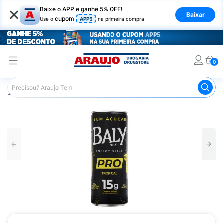
×
Baixe o APP e ganhe 5% OFF!
Baixar
cupom
Use o
APP5
na primeira compra
0
Araujo
Nutrição Saudável
Suplementos Esportivos
S