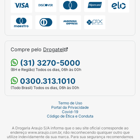
consumir bem gelado.
Sugestão de Uso / Modo de Consumo:
Consuma preferencialmente bem gelado. É
ideal para ser utilizado como um pré-treino
eficiente para dar mais gás nas atividades
físicas, ou como um pós-treino refrescante
Compre pelo
Drogatel
para ajudar no aporte proteico do dia.
(31) 3270-5000
Também pode ser consumido durante o
(BH e Região) Todos os dias, 06h às 00h
trabalho ou estudos sempre que você
precisar de um estímulo extra de foco e
0300.313.1010
energia.
(Todo Brasil) Todos os dias, 06h às 00h
Ficha Técnica:
Termo de Uso
Portal da Privacidade
Marca:
Baly Brasil
Covid-19
Código de Ética e Conduta
Linha:
PRO
A Drogaria Araujo S/A informa que o seu site oficial corresponde ao
endereço www.araujo.com.br, não reconhecendo qualquer outro que
Produto:
Baly Energy Drink PRO (Bebida
utilize indevidamente da sua marca. Para sua segurança recomendamos