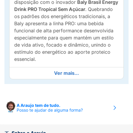
disposição com o inovador
Baly Brasil Energy
Drink PRO Tropical Sem Açúcar
. Quebrando
os padrões dos energéticos tradicionais, a
Baly apresenta a linha PRO: uma bebida
funcional de alta performance desenvolvida
especialmente para quem mantém um estilo
de vida ativo, focado e dinâmico, unindo o
estímulo do energético ao aporte proteico
essencial.
Energia pura com 15g de Proteína de
Ver mais...
Colágeno, Zero Açúcar e apenas 67 Kcal:
O
grande diferencial do Baly PRO Tropical está
na sua fórmula evolucionária. Cada lata
entrega
15g de proteína de colágeno
,
A Araujo tem de tudo.
auxiliando diretamente na ingestão diária de
Posso te ajudar de alguma forma?
proteínas de forma prática e muito
refrescante. Totalmente
sem açúcar
e com
apenas
67 Kcal por lata
, é a escolha