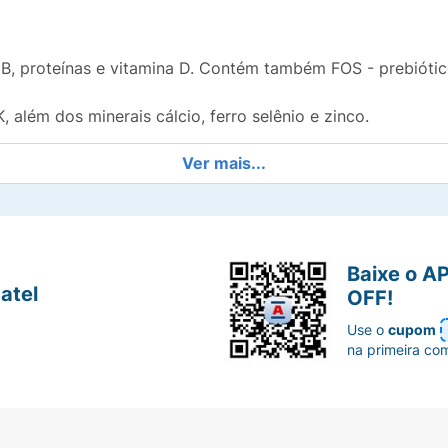
, proteínas e vitamina D. Contém também FOS - prebiótic
K, além dos minerais cálcio, ferro selênio e zinco.
Ver mais...
utricionista.
Baixe o A
atel
OFF!
Use o
cupom
na primeira co
ementar para ser usada sob supervisão médica. Não se des
de.