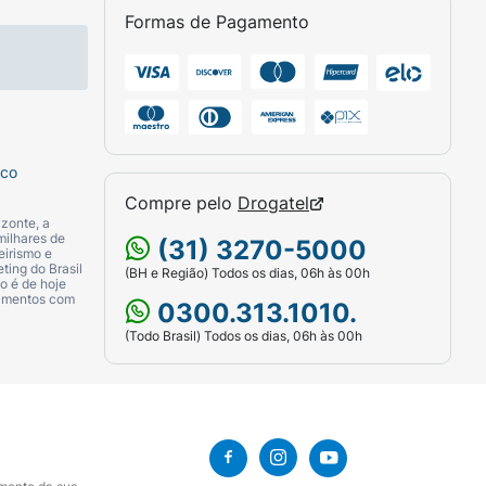
Formas de Pagamento
sco
Compre pelo
Drogatel
zonte, a
milhares de
(31) 3270-5000
eirismo e
ting do Brasil
(BH e Região) Todos os dias, 06h às 00h
o é de hoje
camentos com
0300.313.1010.
(Todo Brasil) Todos os dias, 06h às 00h