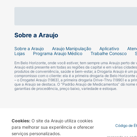
ALÉRGICOS: CONTÉM DERIVADOS DE LEITE
Sobre a Araujo
Sobre a Araujo
Araujo Manipulação
Aplicativo
Aten
Lojas
Programa Araujo Médico
Trabalhe Conosco
Em Belo Horizonte, onde você estiver, tem sempre uma Araujo perto de
Araujo está presente em todas as regiões da capital e em várias cidade
produtos de conveniência, saúde e bem-estar, a Drogaria Araujo é um pa
compromisso com o cliente: ela é a primeira drogaria de Belo Horizonte a
– o Drogatel Araujo (1963), a primeira drogaria Drive-Thru (1990) e a 
que a Araujo se destaca. O “Padrão Araujo de Medicamentos” dá nome
garantias de procedência, preço baixo, variedade e estoque.
Cookies:
O site da Araujo utiliza cookies
Termo de Uso
Portal da Privacidade
Covid-19
Código de É
para melhorar sua experiência e oferecer
serviços personalizados.