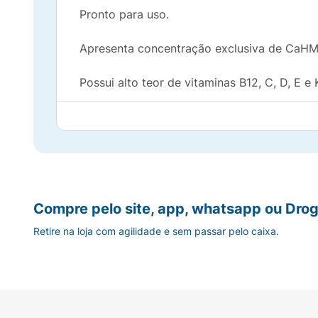
Pronto para uso.
Apresenta concentração exclusiva de CaHMB
Possui alto teor de vitaminas B12, C, D, E e 
Fonte de vitamina A
Usar somente sob orientação médica ou de n
Não utilizar em galactosemia.
Compre pelo site, app, whatsapp ou Drog
Não utilizar para uso intravenoso.
Retire na loja com agilidade e sem passar pelo caixa.
Este produto é uma fonte de nutrição supl
por um médico ou outro profissional de saú
NÃO CONTÉM GLÚTEN.