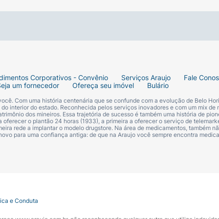
 E DE SOJA.
dimentos Corporativos - Convênio
Serviços Araujo
Fale Cono
Seja um fornecedor
Ofereça seu imóvel
Bulário
 você. Com uma história centenária que se confunde com a evolução de Belo Hori
s do interior do estado. Reconhecida pelos serviços inovadores e com um mix de 
trimônio dos mineiros. Essa trajetória de sucesso é também uma história de pion
 oferecer o plantão 24 horas (1933), a primeira a oferecer o serviço de telemarke
primeira rede a implantar o modelo drugstore. Na área de medicamentos, também nã
 novo para uma confiança antiga: de que na Araujo você sempre encontra medi
tica e Conduta