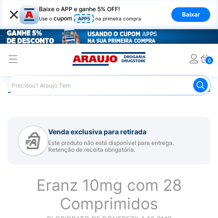
×
Baixe o APP e ganhe 5% OFF!
Baixar
cupom
Use o
APP5
na primeira compra
0
Araujo
Medicamentos
Remédio para Sistema Nervoso Ce
Venda exclusiva para retirada
Este produto não está disponível para entrega.
Retenção de receita obrigatória.
Eranz 10mg com 28
Comprimidos