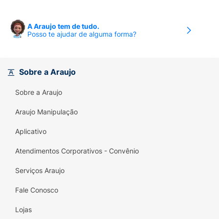
médico receita contendo a prescrição de um
medicamento Pfizer participante do
A Araujo tem de tudo.
Programa Mais Pfizer.
Posso te ajudar de alguma forma?
Tratamentos para quais patologias estão
incluídos no programa?
Alzheimer;Artrite
Sobre a Araujo
reumatoide;Câncer de mama;Colesterol
alto;Depressão;Esquizofrenia;Fibromialgia;Glaucoma
Sobre a Araujo
alta;Trombose.
Araujo Manipulação
ERANZ
Aplicativo
Wyeth Indústria Farmacêutica Ltda.
Atendimentos Corporativos - Convênio
Comprimido revestido 5 mg ou 10 mg.Eranz
cloridrato de donepezila.
Serviços Araujo
I - IDENTIFICAÇÃO DO MEDICAMENTO
.Nome
Fale Conosco
comercial: Eranz.Nome genérico: cloridrato
Lojas
de donepezila.