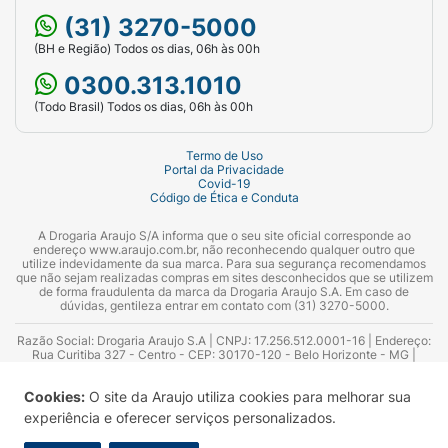
(31) 3270-5000
(BH e Região) Todos os dias, 06h às 00h
0300.313.1010
(Todo Brasil) Todos os dias, 06h às 00h
Termo de Uso
Portal da Privacidade
Covid-19
Código de Ética e Conduta
A Drogaria Araujo S/A informa que o seu site oficial corresponde ao
endereço www.araujo.com.br, não reconhecendo qualquer outro que
utilize indevidamente da sua marca. Para sua segurança recomendamos
que não sejam realizadas compras em sites desconhecidos que se utilizem
de forma fraudulenta da marca da Drogaria Araujo S.A. Em caso de
dúvidas, gentileza entrar em contato com (31) 3270-5000.
Razão Social: Drogaria Araujo S.A | CNPJ: 17.256.512.0001-16 | Endereço:
Rua Curitiba 327 - Centro - CEP: 30170-120 - Belo Horizonte - MG |
Telefones: 0300.313.1010 e (31) 3270-5000 Horário de funcionamento -
06:00h às 00:00h | Consultores técnicos responsáveis: Hairton Ayres
Cookies:
O site da Araujo utiliza cookies para melhorar sua
Azevedo Guimarães – CRF 10.965 | Yasmin Silva Alvarenga – CRF 52.584 -
Consultor substituto: Thiago Aguiar Pinheiro - CRF Nº 13.748. Alvará
experiência e oferecer serviços personalizados.
Sanitário: 2025020713 | Autorização de Funcionamento da Empresa (AFE):
7.16355-1