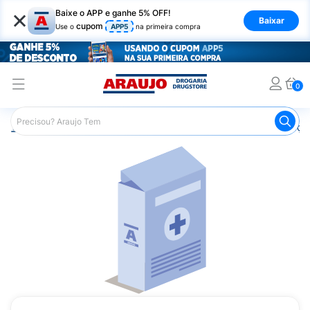
×
Baixe o APP e ganhe 5% OFF!
Baixar
cupom
Use o
APP5
na primeira compra
0
Araujo
Medicamentos
Remédios para Alergias e Infecçõ