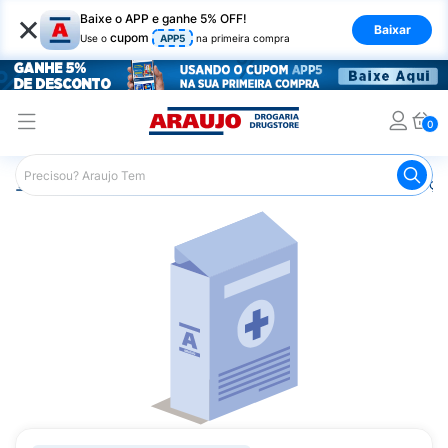
×
Baixe o APP e ganhe 5% OFF!
Baixar
cupom
Use o
APP5
na primeira compra
0
Araujo
Medicamentos
Remédios para Alergias e Infecçõ