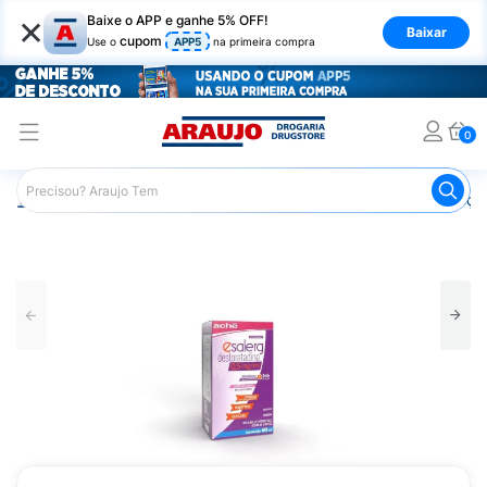
×
Baixe o APP e ganhe 5% OFF!
Baixar
cupom
Use o
APP5
na primeira compra
0
Araujo
Medicamentos
Remédios para Alergias e Infecçõ