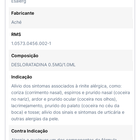
Esalerg
Fabricante
Aché
RMS
1.0573.0456.002-1
Composição
DESLORATADINA 0.5MG/1.0ML
Indicação
Alívio dos sintomas associados à rinite alérgica, como:
coriza (corrimento nasal), espirros e prurido nasal (coceira
no nariz), ardor e prurido ocular (coceira nos olhos),
lacrimejamento, prurido do palato (coceira no céu da
boca) e tosse; alívio dos sinais e sintomas de urticária e
outras alergias da pele.
Contra Indicação
Alergia a qualquer um dos componentes da fórmula.