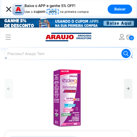
×
Baixe o APP e ganhe 5% OFF!
Baixar
cupom
Use o
APP5
na primeira compra
0
Araujo
Medicamentos
Remédios para Alergias e Infecçõ