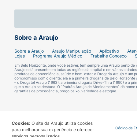
• CONTEÚDO: Inclui uma escova dental elétri
Sobre a Araujo
Sobre a Araujo
Araujo Manipulação
Aplicativo
Aten
Lojas
Programa Araujo Médico
Trabalhe Conosco
Em Belo Horizonte, onde você estiver, tem sempre uma Araujo perto de
Araujo está presente em todas as regiões da capital e em várias cidade
produtos de conveniência, saúde e bem-estar, a Drogaria Araujo é um pa
compromisso com o cliente: ela é a primeira drogaria de Belo Horizonte a
– o Drogatel Araujo (1963), a primeira drogaria Drive-Thru (1990) e a 
que a Araujo se destaca. O “Padrão Araujo de Medicamentos” dá nome
garantias de procedência, preço baixo, variedade e estoque.
Cookies:
O site da Araujo utiliza cookies
Termo de Uso
Portal da Privacidade
Covid-19
Código de É
para melhorar sua experiência e oferecer
serviços personalizados.