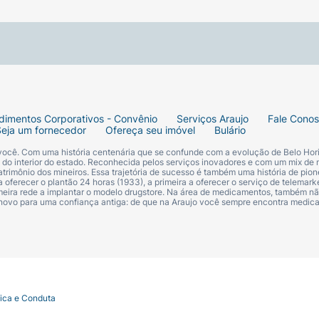
ca PRO 1, uma cabeça de refil Precision Clean e 1 carrega
dimentos Corporativos - Convênio
Serviços Araujo
Fale Cono
Seja um fornecedor
Ofereça seu imóvel
Bulário
 você. Com uma história centenária que se confunde com a evolução de Belo Hori
s do interior do estado. Reconhecida pelos serviços inovadores e com um mix de 
trimônio dos mineiros. Essa trajetória de sucesso é também uma história de pion
 oferecer o plantão 24 horas (1933), a primeira a oferecer o serviço de telemarke
primeira rede a implantar o modelo drugstore. Na área de medicamentos, também nã
 novo para uma confiança antiga: de que na Araujo você sempre encontra medi
tica e Conduta