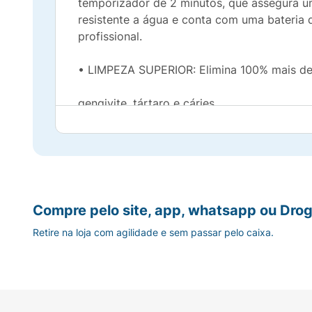
temporizador de 2 minutos, que assegura u
resistente a água e conta com uma bateria 
profissional.
• LIMPEZA SUPERIOR: Elimina 100% mais de 
gengivite, tártaro e cáries.
• CABEÇA REDONDA: Com mais de 2.200 cerd
• MOVIMENTO 2D: a cabeça oscila e rota p
• TEMPORIZADOR: Te ajuda a escovar os den
Compre pelo site, app, whatsapp ou Drog
Retire na loja com agilidade e sem passar pelo caixa.
• TROCA DE CABEÇA: As cerdas perdem a cor
• BATERIA RECARREGÁVEL: Estação de carga 
• CABO ERGONÔMICO: Antideslizante e se aju