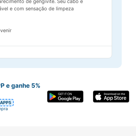
recimento de gengivite. Seu cabo é
dável e com sensação de limpeza
venir
fetuando uma limpeza profunda.
PP e ganhe 5%
APP5
étrica.
mpra
o.
nte.