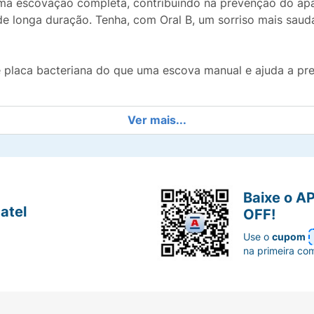
ma escovação completa, contribuindo na prevenção do apa
de longa duração. Tenha, com Oral B, um sorriso mais sau
placa bacteriana do que uma escova manual e ajuda a pre
Ver mais...
as perfeitamente inclinadas que giram em cada dente e
ara uma melhor remoção de placa.
Baixe o A
tes durante os 2 minutos recomendados pelos dentistas.
atel
OFF!
Use o
cupom
 para indicar a hora de trocar a cabeça da sua escova el
na primeira co
fácil e prática de usar para uma bateria de longa duraçã
sta à sua mão para uma escovação prática, fácil e eficie