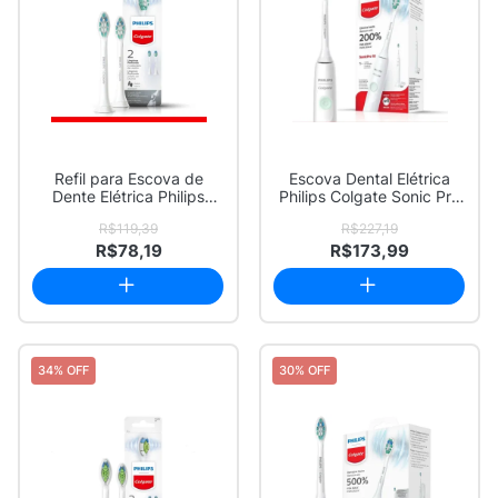
Refil para Escova de
Escova Dental Elétrica
Dente Elétrica Philips
Philips Colgate Sonic Pro
Colgate Limpe...
10 Recar...
R$119,39
R$227,19
R$78,19
R$173,99
34% OFF
30% OFF