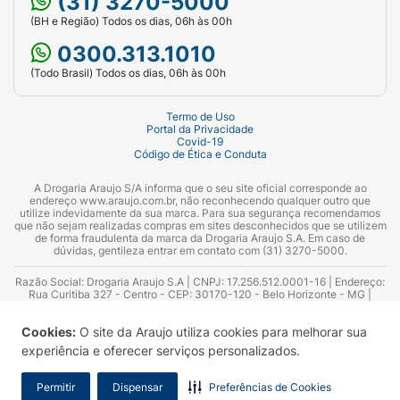
(31) 3270-5000
(BH e Região) Todos os dias, 06h às 00h
0300.313.1010
(Todo Brasil) Todos os dias, 06h às 00h
Termo de Uso
Portal da Privacidade
Covid-19
Código de Ética e Conduta
A Drogaria Araujo S/A informa que o seu site oficial corresponde ao
endereço www.araujo.com.br, não reconhecendo qualquer outro que
utilize indevidamente da sua marca. Para sua segurança recomendamos
que não sejam realizadas compras em sites desconhecidos que se utilizem
de forma fraudulenta da marca da Drogaria Araujo S.A. Em caso de
dúvidas, gentileza entrar em contato com (31) 3270-5000.
Razão Social: Drogaria Araujo S.A | CNPJ: 17.256.512.0001-16 | Endereço:
Rua Curitiba 327 - Centro - CEP: 30170-120 - Belo Horizonte - MG |
Telefones: 0300.313.1010 e (31) 3270-5000 Horário de funcionamento -
06:00h às 00:00h | Consultores técnicos responsáveis: Hairton Ayres
Cookies:
O site da Araujo utiliza cookies para melhorar sua
Azevedo Guimarães – CRF 10.965 | Yasmin Silva Alvarenga – CRF 52.584 -
Consultor substituto: Thiago Aguiar Pinheiro - CRF Nº 13.748. Alvará
experiência e oferecer serviços personalizados.
Sanitário: 2025020713 | Autorização de Funcionamento da Empresa (AFE):
7.16355-1
Permitir
Dispensar
Preferências de Cookies