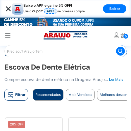
×
Baixe o APP e ganhe 5% OFF!
Baixar
cupom
Use o
APP5
na primeira compra
0
Araujo
Higiene Pessoal
Higiene Bucal
Escova de Dent
Escova De Dente Elétrica
Compre escova de dente elétrica na Drogaria Araujo. Uma limpeza mais eficiente para sua boca. Entrega para todo o Brasil.
Ler Mais
Filtrar
Recomendados
Mais Vendidos
Melhores desconto
20% OFF