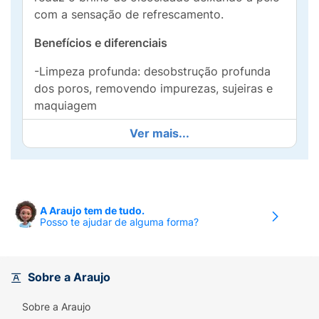
com a sensação de refrescamento.
Benefícios e diferenciais
-Limpeza profunda: desobstrução profunda
dos poros, removendo impurezas, sujeiras e
maquiagem
Ver mais...
-Reduz a oleosidade da pele com o uso
contínuo sem deixar a sensação de
ressecamento
-Não resseca nem agride a pele: sensação de
A Araujo tem de tudo.
pele radiante e suave
Posso te ajudar de alguma forma?
-Tecnologia BARRIERCARE: preserva a
barreira natural da pele
Sobre a Araujo
-Com Ácido Glicólico: promove a renovação
celular com o uso contínuo
Sobre a Araujo