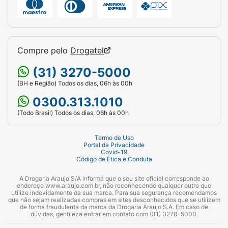
ressecamento da pele poderá ser observada
durante as primeiras aplicações. Manter fora
do alcance de crianças. Não ingerir. Em caso
de contato acidental com os olhos, enxaguar
Compre pelo
Drogatel
abundantemente. Havendo irritação,
suspenda o uso e procure por orientação
(31) 3270-5000
médica.
(BH e Região) Todos os dias, 06h às 00h
0300.313.1010
(Todo Brasil) Todos os dias, 06h às 00h
Termo de Uso
Portal da Privacidade
Covid-19
Código de Ética e Conduta
A Drogaria Araujo S/A informa que o seu site oficial corresponde ao
endereço www.araujo.com.br, não reconhecendo qualquer outro que
utilize indevidamente da sua marca. Para sua segurança recomendamos
que não sejam realizadas compras em sites desconhecidos que se utilizem
de forma fraudulenta da marca da Drogaria Araujo S.A. Em caso de
dúvidas, gentileza entrar em contato com (31) 3270-5000.