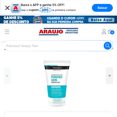
×
Baixe o APP e ganhe 5% OFF!
Baixar
cupom
Use o
APP5
na primeira compra
0
Araujo
Dermocosméticos
Dermocosméticos para o Rost