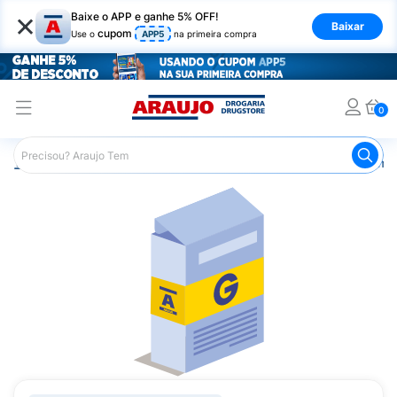
×
Baixe o APP e ganhe 5% OFF!
Baixar
cupom
Use o
APP5
na primeira compra
0
Araujo
Medicamentos
Remédios Cardiológicos
Reméd