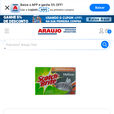
×
Baixe o APP e ganhe 5% OFF!
Baixar
cupom
Use o
APP5
na primeira compra
0
Araujo
Mercado
Produtos de Limpeza
Cozinha
Es