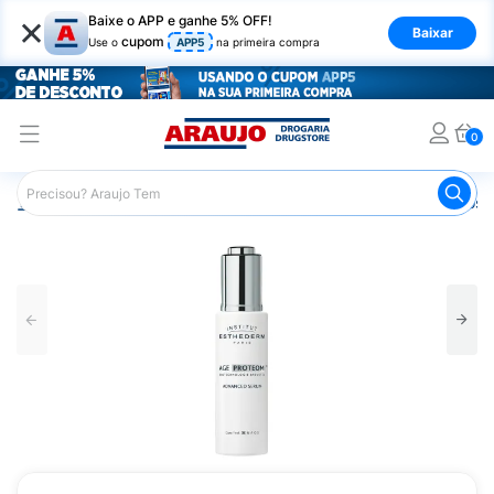
×
Baixe o APP e ganhe 5% OFF!
Baixar
cupom
Use o
APP5
na primeira compra
0
Araujo
Dermocosméticos
Dermocosméticos para o Rost