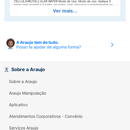
CELLULAIRE/CELLULAR WATER Modo de Uso: Modo de uso: Aplique 5
gotas pela manhã e à noite, no rosto, colo, pescoço e isoladamente ou
antes da sua rotina de cuidados anti-idade. Para fechar, rosqueie a
Ver mais...
tampa até acionar a trava de segurança.
A Araujo tem de tudo.
Posso te ajudar de alguma forma?
Sobre a Araujo
Sobre a Araujo
Araujo Manipulação
Aplicativo
Atendimentos Corporativos - Convênio
Serviços Araujo