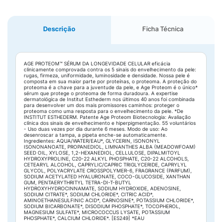
Descrição
Ficha Técnica
AGE PROTEOM™ SÉRUM DA LONGEVIDADE CELULAR eficácia
clinicamente comprovada contra os 5 sinais do envelhecimento da pele:
rugas, firmeza, uniformidade, luminosidade e densidade. Nossa pele é
composta em sua maior parte por proteínas, o proteoma. A proteção do
proteoma é a chave para a juventude da pele, e Age Proteom é o único*
sérum que protege o proteoma de forma duradoura. A expertise
dermatológica de Institut Esthederm nos últimos 40 anos foi combinada
para desenvolver um dos mais promissores caminhos: proteger o
proteoma como uma resposta para o envelhecimento da pele. *De
INSTITUT ESTHEDERM. Patente Age Proteom Biotecnologia: Avaliação
clínica dos sinais de envelhecimento e hiperpigmentação. 55 voluntários
- Uso duas vezes por dia durante 6 meses. Modo de uso: Ao
desenroscar a tampa, a pipeta enche-se automaticamente.
Ingredientes: AQUA/WATER/EAU*, GLYCERIN, ISONONYL
ISONONANOATE, PROPANEDIOL, LIMNANTHES ALBA (MEADOWFOAM)
SEED OIL, XYLOSE, 1,2-HEXANEDIOL, CELLULOSE, DIPALMITOYL
HYDROXYPROLINE, C20-22 ALKYL PHOSPHATE, C20-22 ALCOHOLS,
CETEARYL ALCOHOL, CAPRYLIC/CAPRIC TRIGLYCERIDE, CAPRYLYL
GLYCOL, POLYACRYLATE CROSSPOLYMER-6, FRAGRANCE (PARFUM),
SODIUM ACETYLATED HYALURONATE, COCO-GLUCOSIDE, XANTHAN
GUM, PENTAERYTHRITYL TETRA-DI-T-BUTYL
HYDROXYHYDROCINNAMATE, SODIUM HYDROXIDE, ADENOSINE,
SODIUM CITRATE*, SODIUM CHLORIDE*, CITRIC ACID*,
AMINOETHANESULFINIC ACID*, CARNOSINE*, POTASSIUM CHLORIDE*,
SODIUM BICARBONATE*, DISODIUM PHOSPHATE*, TOCOPHEROL,
MAGNESIUM SULFATE*, MICROCOCCUS LYSATE, POTASSIUM
PHOSPHATE*, CALCIUM CHLORIDE*. [ES249] *EAU