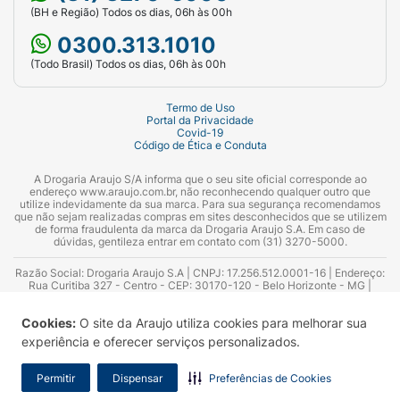
(BH e Região) Todos os dias, 06h às 00h
0300.313.1010
(Todo Brasil) Todos os dias, 06h às 00h
Termo de Uso
Portal da Privacidade
Covid-19
Código de Ética e Conduta
A Drogaria Araujo S/A informa que o seu site oficial corresponde ao
endereço www.araujo.com.br, não reconhecendo qualquer outro que
utilize indevidamente da sua marca. Para sua segurança recomendamos
que não sejam realizadas compras em sites desconhecidos que se utilizem
de forma fraudulenta da marca da Drogaria Araujo S.A. Em caso de
dúvidas, gentileza entrar em contato com (31) 3270-5000.
Razão Social: Drogaria Araujo S.A | CNPJ: 17.256.512.0001-16 | Endereço:
Rua Curitiba 327 - Centro - CEP: 30170-120 - Belo Horizonte - MG |
Telefones: 0300.313.1010 e (31) 3270-5000 Horário de funcionamento -
06:00h às 00:00h | Consultores técnicos responsáveis: Hairton Ayres
Cookies:
O site da Araujo utiliza cookies para melhorar sua
Azevedo Guimarães – CRF 10.965 | Yasmin Silva Alvarenga – CRF 52.584 -
Consultor substituto: Thiago Aguiar Pinheiro - CRF Nº 13.748. Alvará
experiência e oferecer serviços personalizados.
Sanitário: 2025020713 | Autorização de Funcionamento da Empresa (AFE):
7.16355-1
Permitir
Dispensar
Preferências de Cookies