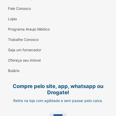
interior em direção ao exterior.
Fale Conosco
Composição:
INGREDIENTS :
Lojas
AQUA/WATER/EAU*, GLYCERIN, BUTYLENE
GLYCOL, ETHYLHEXYL PALMITATE,
Programa Araujo Médico
HYDROXYETHYL ACRYLATE/SODIUM
ACRYLOYLDIMETHYL TAURATE COPOLYMER,
Trabalhe Conosco
SODIUM POLYACRYLATE, SODIUM
Seja um fornecedor
HYALURONATE, SQUALANE, PENTYLENE
GLYCOL, CAPRYLYL GLYCOL, CARNOSINE,
Ofereça seu imóvel
1,2-HEXANEDIOL,
Bulário
CAFFEINE, SODIUM CITRATE, GLYCERYL
ACRYLATE/ACRYLIC ACID COPOLYMER,
Compre pelo site, app, whatsapp ou
POLYSORBATE 60, PHENOXYETHANOL,
Drogatel
SILICA DIMETHYL SILYLATE, PROPYLENE
GLYCOL, ADENOSINE, NEORUSCOGENIN,
Retire na loja com agilidade e sem passar pelo caixa.
SORBITAN ISOSTEARATE, RUSCOGENIN,
DISODIUM ADENOSINE TRIPHOSPHATE,