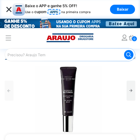
×
Baixe o APP e ganhe 5% OFF!
Baixar
cupom
Use o
APP5
na primeira compra
0
Araujo
Dermocosméticos
Dermocosméticos para o Rost