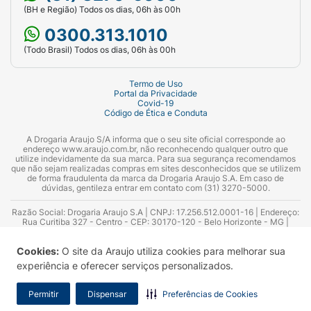
(BH e Região) Todos os dias, 06h às 00h
0300.313.1010
(Todo Brasil) Todos os dias, 06h às 00h
Termo de Uso
Portal da Privacidade
Covid-19
Código de Ética e Conduta
A Drogaria Araujo S/A informa que o seu site oficial corresponde ao
endereço www.araujo.com.br, não reconhecendo qualquer outro que
utilize indevidamente da sua marca. Para sua segurança recomendamos
que não sejam realizadas compras em sites desconhecidos que se utilizem
de forma fraudulenta da marca da Drogaria Araujo S.A. Em caso de
dúvidas, gentileza entrar em contato com (31) 3270-5000.
Razão Social: Drogaria Araujo S.A | CNPJ: 17.256.512.0001-16 | Endereço:
Rua Curitiba 327 - Centro - CEP: 30170-120 - Belo Horizonte - MG |
Telefones: 0300.313.1010 e (31) 3270-5000 Horário de funcionamento -
06:00h às 00:00h | Consultores técnicos responsáveis: Hairton Ayres
Cookies:
O site da Araujo utiliza cookies para melhorar sua
Azevedo Guimarães – CRF 10.965 | Yasmin Silva Alvarenga – CRF 52.584 -
Consultor substituto: Thiago Aguiar Pinheiro - CRF Nº 13.748. Alvará
experiência e oferecer serviços personalizados.
Sanitário: 2025020713 | Autorização de Funcionamento da Empresa (AFE):
7.16355-1
Permitir
Dispensar
Preferências de Cookies