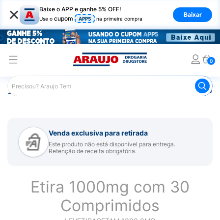
×
Baixe o APP e ganhe 5% OFF!
Baixar
cupom
Use o
APP5
na primeira compra
0
Araujo
Medicamentos
Remédio para Sistema Nervoso Ce
Venda exclusiva para retirada
Este produto não está disponível para entrega.
Retenção de receita obrigatória.
Etira 1000mg com 30
Comprimidos