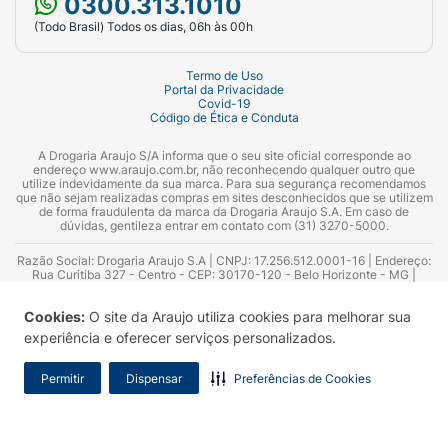
0300.313.1010
(Todo Brasil) Todos os dias, 06h às 00h
Termo de Uso
Portal da Privacidade
Covid-19
Código de Ética e Conduta
A Drogaria Araujo S/A informa que o seu site oficial corresponde ao
endereço www.araujo.com.br, não reconhecendo qualquer outro que
utilize indevidamente da sua marca. Para sua segurança recomendamos
que não sejam realizadas compras em sites desconhecidos que se utilizem
de forma fraudulenta da marca da Drogaria Araujo S.A. Em caso de
dúvidas, gentileza entrar em contato com (31) 3270-5000.
Razão Social: Drogaria Araujo S.A | CNPJ: 17.256.512.0001-16 | Endereço:
Rua Curitiba 327 - Centro - CEP: 30170-120 - Belo Horizonte - MG |
Telefones: 0300.313.1010 e (31) 3270-5000 Horário de funcionamento -
06:00h às 00:00h | Consultores técnicos responsáveis: Hairton Ayres
Cookies:
O site da Araujo utiliza cookies para melhorar sua
Azevedo Guimarães – CRF 10.965 | Yasmin Silva Alvarenga – CRF 52.584 -
Consultor substituto: Thiago Aguiar Pinheiro - CRF Nº 13.748. Alvará
experiência e oferecer serviços personalizados.
Sanitário: 2025020713 | Autorização de Funcionamento da Empresa (AFE):
7.16355-1
Permitir
Dispensar
Preferências de Cookies