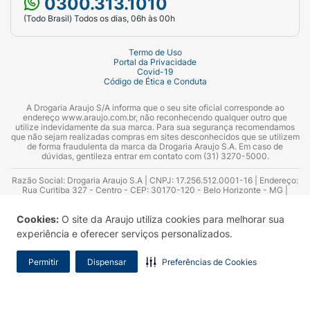
0300.313.1010
(Todo Brasil) Todos os dias, 06h às 00h
Termo de Uso
Portal da Privacidade
Covid-19
Código de Ética e Conduta
A Drogaria Araujo S/A informa que o seu site oficial corresponde ao
endereço www.araujo.com.br, não reconhecendo qualquer outro que
utilize indevidamente da sua marca. Para sua segurança recomendamos
que não sejam realizadas compras em sites desconhecidos que se utilizem
de forma fraudulenta da marca da Drogaria Araujo S.A. Em caso de
dúvidas, gentileza entrar em contato com (31) 3270-5000.
Razão Social: Drogaria Araujo S.A | CNPJ: 17.256.512.0001-16 | Endereço:
Rua Curitiba 327 - Centro - CEP: 30170-120 - Belo Horizonte - MG |
Telefones: 0300.313.1010 e (31) 3270-5000 Horário de funcionamento -
06:00h às 00:00h | Consultores técnicos responsáveis: Hairton Ayres
Cookies:
O site da Araujo utiliza cookies para melhorar sua
Azevedo Guimarães – CRF 10.965 | Yasmin Silva Alvarenga – CRF 52.584 -
Consultor substituto: Thiago Aguiar Pinheiro - CRF Nº 13.748. Alvará
experiência e oferecer serviços personalizados.
Sanitário: 2025020713 | Autorização de Funcionamento da Empresa (AFE):
7.16355-1
Permitir
Dispensar
Preferências de Cookies