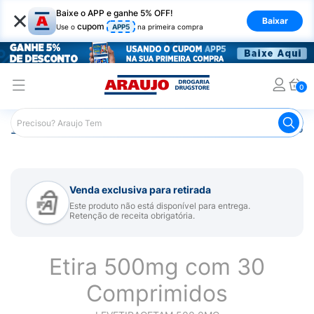
×
Baixe o APP e ganhe 5% OFF!
Baixar
cupom
Use o
APP5
na primeira compra
0
Araujo
Medicamentos
Remédio para Sistema Nervoso Ce
Venda exclusiva para retirada
Este produto não está disponível para entrega.
Retenção de receita obrigatória.
Etira 500mg com 30
Comprimidos