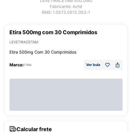
LEVETIRACETAM 500.0MG
Fabricante:
Aché
RMS:
1.0573.0515.003-1
Etira 500mg com 30 Comprimidos
LEVETIRACETAM
Etira 500mg Com 30 Comprimidos
Marca:
Ver bula
ETIRA
Calcular frete