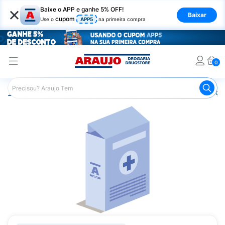
×
Baixe o APP e ganhe 5% OFF!
Baixar
cupom
Use o
APP5
na primeira compra
0
Araujo
Medicamentos
Remédios para Alergias e Infecçõ