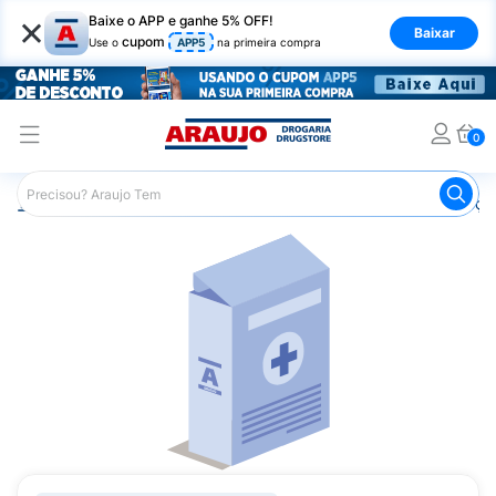
×
Baixe o APP e ganhe 5% OFF!
Baixar
cupom
Use o
APP5
na primeira compra
0
Araujo
Medicamentos
Remédios para Alergias e Infecçõ