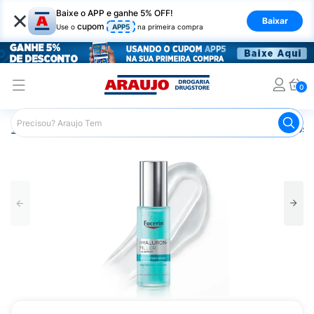
×
Baixe o APP e ganhe 5% OFF!
Baixar
cupom
Use o
APP5
na primeira compra
0
Araujo
Dermocosméticos
Dermocosméticos para o Rost