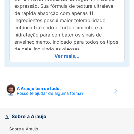
expressão. Sua fórmula de textura ultraleve
de rápida absorção com apenas 11
ingredientes possui maior tolerabilidade
cutânea trazendo o fortalecimento e a
hidratação para combater os sinais de
envelhecimento. Indicado para todos os tipos
de pele, incluindo as oleosas.
Ver mais...
Para todos os tipos de pele. - Peles que
precisam de hidratação.Com a pele limpa,
aplique de manhã e à noite como parte da
sua rotina de cuidado diário, massageando
A Araujo tem de tudo.
suavemente. Não utilize na área dos
Posso te ajudar de alguma forma?
olhos.Uso externo. Evite contato com os
olhos. Caso aconteça, enxágue com água em
abundância. Em caso de irritação, suspenda o
Sobre a Araujo
uso e procure orientação médica. Manter em
local seco e arejado, ao abrigo de luz e fora
Sobre a Araujo
do alcance de crianças. Não armazenar acima