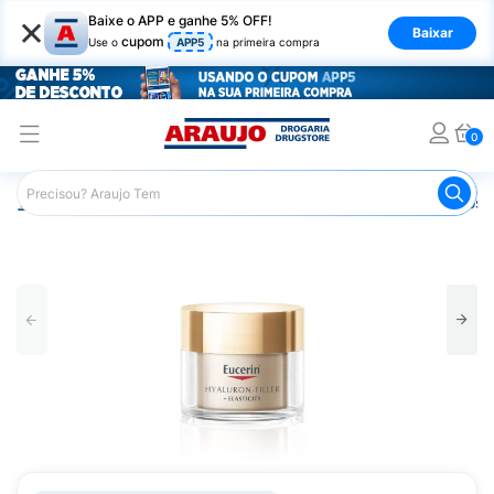
×
Baixe o APP e ganhe 5% OFF!
Baixar
cupom
Use o
APP5
na primeira compra
0
Araujo
Dermocosméticos
Dermocosméticos para o Rost