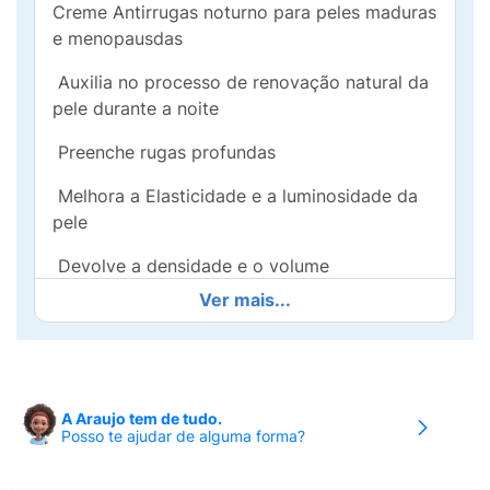
Creme Antirrugas noturno para peles maduras
e menopausdas
Auxilia no processo de renovação natural da
pele durante a noite
Preenche rugas profundas
Melhora a Elasticidade e a luminosidade da
pele
Devolve a densidade e o volume
Ver mais...
Não comedogênico
Reduz a hiperpigmentação
Combinação poderosa de ativos
A Araujo tem de tudo.
Posso te ajudar de alguma forma?
Melhora do contorno e efeito lifting
Creme Eucerin Hyaluron-Filler Elasticity Noite