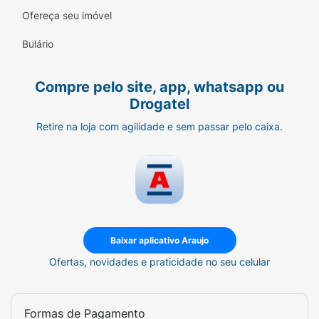
RESULTADOS CLINICAMENTE
Ofereça seu imóvel
COMPROVADOS: 97% Confirma*: nutre de
forma intensiva à noite. Ajuda o processo
Bulário
natural de renovação da pele durante a noite.
Compre pelo site, app, whatsapp ou
Drogatel
Retire na loja com agilidade e sem passar pelo caixa.
Baixar aplicativo Araujo
Ofertas, novidades e praticidade no seu celular
Formas de Pagamento