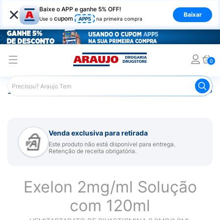
×
Baixe o APP e ganhe 5% OFF!
Baixar
cupom
Use o
APP5
na primeira compra
0
Araujo
Medicamentos
Remédio para Sistema Nervoso Ce
Venda exclusiva para retirada
Este produto não está disponível para entrega.
Retenção de receita obrigatória.
Exelon 2mg/ml Solução
com 120ml