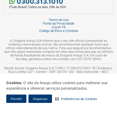
0300.313.1010
(Todo Brasil) Todos os dias, 06h às 00h
Termo de Uso
Portal da Privacidade
Covid-19
Código de Ética e Conduta
A Drogaria Araujo S/A informa que o seu site oficial corresponde ao
endereço www.araujo.com.br, não reconhecendo qualquer outro que
utilize indevidamente da sua marca. Para sua segurança recomendamos
que não sejam realizadas compras em sites desconhecidos que se utilizem
de forma fraudulenta da marca da Drogaria Araujo S.A. Em caso de
dúvidas, gentileza entrar em contato com (31) 3270-5000.
Razão Social: Drogaria Araujo S.A | CNPJ: 17.256.512.0001-16 | Endereço:
Rua Curitiba 327 - Centro - CEP: 30170-120 - Belo Horizonte - MG |
Telefones: 0300.313.1010 e (31) 3270-5000 Horário de funcionamento -
06:00h às 00:00h | Consultores técnicos responsáveis: Hairton Ayres
Cookies:
O site da Araujo utiliza cookies para melhorar sua
Azevedo Guimarães – CRF 10.965 | Yasmin Silva Alvarenga – CRF 52.584 -
Consultor substituto: Thiago Aguiar Pinheiro - CRF Nº 13.748. Alvará
experiência e oferecer serviços personalizados.
Sanitário: 2025020713 | Autorização de Funcionamento da Empresa (AFE):
7.16355-1
Permitir
Dispensar
Preferências de Cookies