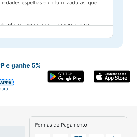
riedades espelhas e uniformizadoras, que
nto eficaz que proporciona não apenas
beleza da sua pele!
PP e ganhe 5%
APP5
mpra
Formas de Pagamento