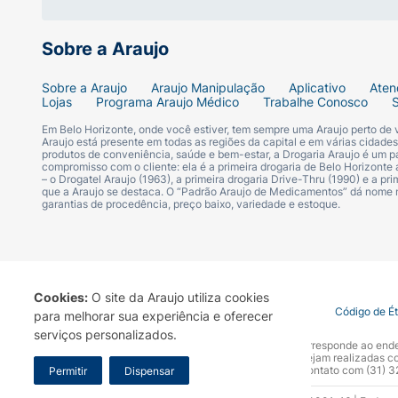
Sobre a Araujo
Sobre a Araujo
Araujo Manipulação
Aplicativo
Aten
Lojas
Programa Araujo Médico
Trabalhe Conosco
Em Belo Horizonte, onde você estiver, tem sempre uma Araujo perto de
Araujo está presente em todas as regiões da capital e em várias cidade
produtos de conveniência, saúde e bem-estar, a Drogaria Araujo é um pa
compromisso com o cliente: ela é a primeira drogaria de Belo Horizonte a
– o Drogatel Araujo (1963), a primeira drogaria Drive-Thru (1990) e a 
que a Araujo se destaca. O “Padrão Araujo de Medicamentos” dá nome
garantias de procedência, preço baixo, variedade e estoque.
Cookies:
O site da Araujo utiliza cookies
Termo de Uso
Portal da Privacidade
Covid-19
Código de É
para melhorar sua experiência e oferecer
serviços personalizados.
A Drogaria Araujo S/A informa que o seu site oficial corresponde ao e
marca. Para sua segurança recomendamos que não sejam realizadas com
Araujo S.A. Em caso de dúvidas, gentileza entrar em contato com (31)
Permitir
Dispensar