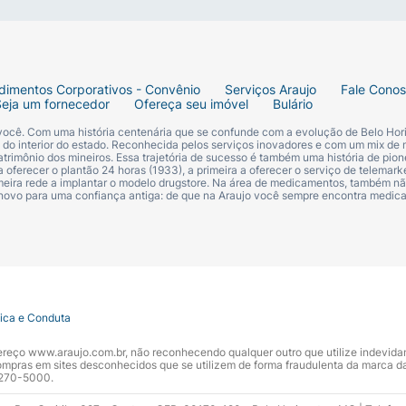
dimentos Corporativos - Convênio
Serviços Araujo
Fale Cono
Seja um fornecedor
Ofereça seu imóvel
Bulário
 você. Com uma história centenária que se confunde com a evolução de Belo Hori
s do interior do estado. Reconhecida pelos serviços inovadores e com um mix de 
trimônio dos mineiros. Essa trajetória de sucesso é também uma história de pion
 oferecer o plantão 24 horas (1933), a primeira a oferecer o serviço de telemarke
primeira rede a implantar o modelo drugstore. Na área de medicamentos, também nã
 novo para uma confiança antiga: de que na Araujo você sempre encontra medi
tica e Conduta
ndereço www.araujo.com.br, não reconhecendo qualquer outro que utilize indevid
pras em sites desconhecidos que se utilizem de forma fraudulenta da marca d
 3270-5000.