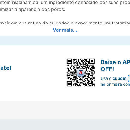
ntém niacinamida, um ingrediente conhecido por suas prop
imizar a aparência dos poros.
pair em sua rotina de cuidados e experimente um tratame
Ver mais...
ão de frescor e conforto. Redescubra a sua confiança e a 
A + ATIVO HIALURONICO + NIACINAMIDA
Baixe o A
atel
OFF!
Use o
cupom
na primeira co
ca, duas vezes ao dia. Utilizar filtro solar.