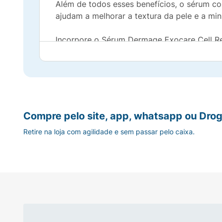
Além de todos esses benefícios, o sérum co
ajudam a melhorar a textura da pele e a min
Incorpore o Sérum Dermage Exocare Cell Re
resultados visíveis, mas também uma sensaç
Princípio Ativo:
COMPLEXO DNA REPAIR + PHYTO-EXOSSOM
Compre pelo site, app, whatsapp ou Drog
Indicação:
Todos os tipos de pele.
Retire na loja com agilidade e sem passar pelo caixa.
Modo de uso:
Aplicar sobre a pele limpa e se