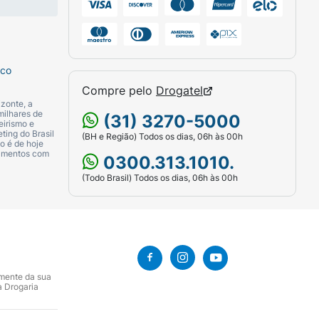
sco
Compre pelo
Drogatel
zonte, a
milhares de
(31) 3270-5000
eirismo e
ting do Brasil
(BH e Região) Todos os dias, 06h às 00h
o é de hoje
camentos com
0300.313.1010.
(Todo Brasil) Todos os dias, 06h às 00h
amente da sua
a Drogaria