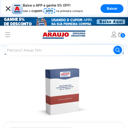
×
Baixe o APP e ganhe 5% OFF!
Baixar
cupom
Use o
APP5
na primeira compra
0
Araujo
Medicamentos
Remédios para Alergias e Infecçõ