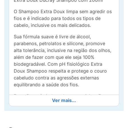
Extra Doux Ducray Shampoo com 200ml
O Shampoo Extra Doux limpa sem agredir os
fios e é indicado para todos os tipos de
cabelo, inclusive os mais delicados.
Sua fórmula suave é livre de álcool,
parabenos, petrolatos e silicone, promove
alta tolerância, inclusive na região dos olhos,
além de fazer com que ele seja 100%
biodegradável. Com pH fisiológico Extra
Doux Shampoo respeita e protege o couro
cabeludo contra as agressões externas
equilibrando a saúde dos fios.
Extra Doux é ainda o shampoo n° 1 na Europa
Ver mais...
e o 1º produto 100% ecológico¹ de Ducray.
¹Fórmula 100% biodegradável, envase
reciclável e 100% das emissões de gases de