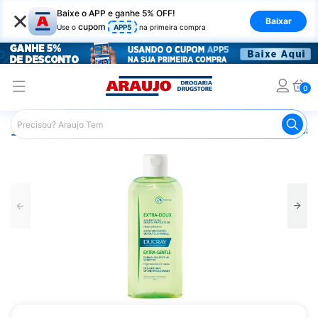
×
Baixe o APP e ganhe 5% OFF!
Baixar
cupom
Use o
APP5
na primeira compra
0
Araujo
Dermocosméticos
Dermocosméticos para os Cab