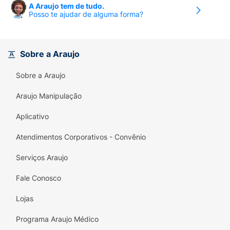
efeito estufa são compensados através do
A Araujo tem de tudo.
plantio de árvores, em parceria com o projeto
Posso te ajudar de alguma forma?
Zanbal.
Sobre a Araujo
Sobre a Araujo
Araujo Manipulação
Aplicativo
Atendimentos Corporativos - Convênio
Serviços Araujo
Fale Conosco
Lojas
Programa Araujo Médico