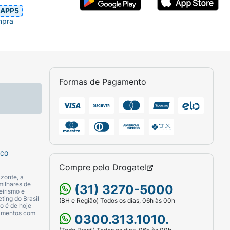
APP5
mpra
Formas de Pagamento
sco
Compre pelo
Drogatel
zonte, a
milhares de
(31) 3270-5000
eirismo e
ting do Brasil
(BH e Região) Todos os dias, 06h às 00h
o é de hoje
camentos com
0300.313.1010.