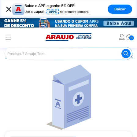
×
Baixe o APP e ganhe 5% OFF!
Baixar
cupom
Use o
APP5
na primeira compra
0
Araujo
Medicamentos
Remédios para Alergias e Infecçõ