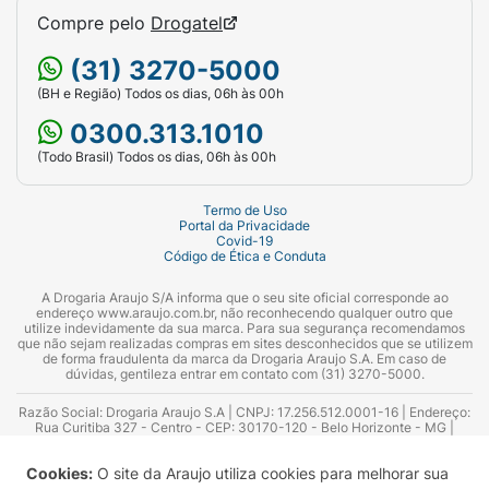
Compre pelo
Drogatel
(31) 3270-5000
(BH e Região) Todos os dias, 06h às 00h
0300.313.1010
(Todo Brasil) Todos os dias, 06h às 00h
Termo de Uso
Portal da Privacidade
Covid-19
Código de Ética e Conduta
A Drogaria Araujo S/A informa que o seu site oficial corresponde ao
endereço www.araujo.com.br, não reconhecendo qualquer outro que
utilize indevidamente da sua marca. Para sua segurança recomendamos
que não sejam realizadas compras em sites desconhecidos que se utilizem
de forma fraudulenta da marca da Drogaria Araujo S.A. Em caso de
dúvidas, gentileza entrar em contato com (31) 3270-5000.
Razão Social: Drogaria Araujo S.A | CNPJ: 17.256.512.0001-16 | Endereço:
Rua Curitiba 327 - Centro - CEP: 30170-120 - Belo Horizonte - MG |
Telefones: 0300.313.1010 e (31) 3270-5000 Horário de funcionamento -
06:00h às 00:00h | Consultores técnicos responsáveis: Hairton Ayres
Cookies:
O site da Araujo utiliza cookies para melhorar sua
Azevedo Guimarães – CRF 10.965 | Yasmin Silva Alvarenga – CRF 52.584 -
Consultor substituto: Thiago Aguiar Pinheiro - CRF Nº 13.748. Alvará