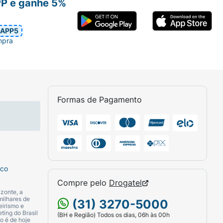
PP e ganhe 5%
APP5
mpra
Formas de Pagamento
sco
Compre pelo
Drogatel
zonte, a
milhares de
(31) 3270-5000
eirismo e
ting do Brasil
(BH e Região) Todos os dias, 06h às 00h
o é de hoje