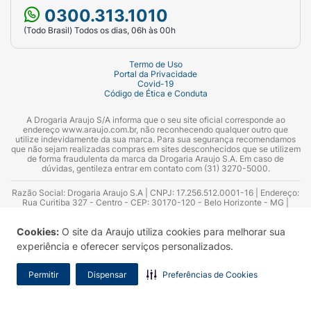
0300.313.1010
(Todo Brasil) Todos os dias, 06h às 00h
Termo de Uso
Portal da Privacidade
Covid-19
Código de Ética e Conduta
A Drogaria Araujo S/A informa que o seu site oficial corresponde ao
endereço www.araujo.com.br, não reconhecendo qualquer outro que
utilize indevidamente da sua marca. Para sua segurança recomendamos
que não sejam realizadas compras em sites desconhecidos que se utilizem
de forma fraudulenta da marca da Drogaria Araujo S.A. Em caso de
dúvidas, gentileza entrar em contato com (31) 3270-5000.
Razão Social: Drogaria Araujo S.A | CNPJ: 17.256.512.0001-16 | Endereço:
Rua Curitiba 327 - Centro - CEP: 30170-120 - Belo Horizonte - MG |
Telefones: 0300.313.1010 e (31) 3270-5000 Horário de funcionamento -
06:00h às 00:00h | Consultores técnicos responsáveis: Hairton Ayres
Cookies:
O site da Araujo utiliza cookies para melhorar sua
Azevedo Guimarães – CRF 10.965 | Yasmin Silva Alvarenga – CRF 52.584 -
Consultor substituto: Thiago Aguiar Pinheiro - CRF Nº 13.748. Alvará
experiência e oferecer serviços personalizados.
Sanitário: 2025020713 | Autorização de Funcionamento da Empresa (AFE):
7.16355-1
Permitir
Dispensar
Preferências de Cookies