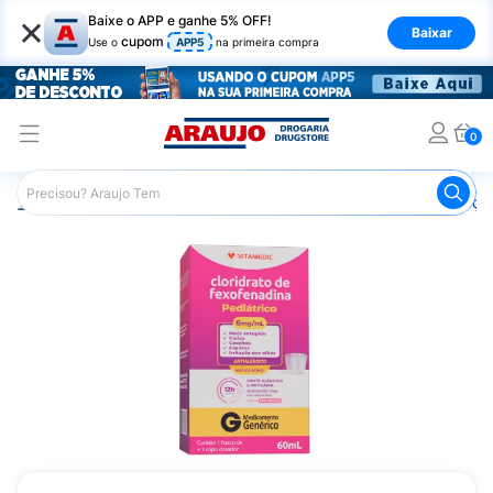
×
Baixe o APP e ganhe 5% OFF!
Baixar
cupom
Use o
APP5
na primeira compra
0
Araujo
Medicamentos
Remédios para Alergias e Infecçõ