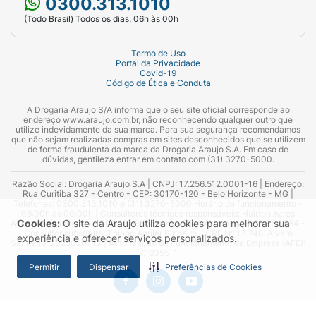
0300.313.1010
(Todo Brasil) Todos os dias, 06h às 00h
Termo de Uso
Portal da Privacidade
Covid-19
Código de Ética e Conduta
A Drogaria Araujo S/A informa que o seu site oficial corresponde ao
endereço www.araujo.com.br, não reconhecendo qualquer outro que
utilize indevidamente da sua marca. Para sua segurança recomendamos
que não sejam realizadas compras em sites desconhecidos que se utilizem
de forma fraudulenta da marca da Drogaria Araujo S.A. Em caso de
dúvidas, gentileza entrar em contato com (31) 3270-5000.
Razão Social: Drogaria Araujo S.A | CNPJ: 17.256.512.0001-16 | Endereço:
Rua Curitiba 327 - Centro - CEP: 30170-120 - Belo Horizonte - MG |
Telefones: 0300.313.1010 e (31) 3270-5000 Horário de funcionamento -
06:00h às 00:00h | Consultores técnicos responsáveis: Hairton Ayres
Cookies:
O site da Araujo utiliza cookies para melhorar sua
Azevedo Guimarães – CRF 10.965 | Yasmin Silva Alvarenga – CRF 52.584 -
Consultor substituto: Thiago Aguiar Pinheiro - CRF Nº 13.748. Alvará
experiência e oferecer serviços personalizados.
Sanitário: 2025020713 | Autorização de Funcionamento da Empresa (AFE):
7.16355-1
Permitir
Dispensar
Preferências de Cookies