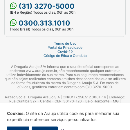
(31) 3270-5000
(BH e Região) Todos os dias, 06h às 00h
0300.313.1010
(Todo Brasil) Todos os dias, 06h às 00h
Termo de Uso
Portal da Privacidade
Covid-19
Código de Ética e Conduta
A Drogaria Araujo S/A informa que o seu site oficial corresponde ao
endereço www.araujo.com.br, não reconhecendo qualquer outro que
utilize indevidamente da sua marca. Para sua segurança recomendamos
que não sejam realizadas compras em sites desconhecidos que se utilizem
de forma fraudulenta da marca da Drogaria Araujo S.A. Em caso de
dúvidas, gentileza entrar em contato com (31) 3270-5000.
Razão Social: Drogaria Araujo S.A | CNPJ: 17.256.512.0001-16 | Endereço:
Rua Curitiba 327 - Centro - CEP: 30170-120 - Belo Horizonte - MG |
Telefones: 0300.313.1010 e (31) 3270-5000 Horário de funcionamento -
06:00h às 00:00h | Consultores técnicos responsáveis: Hairton Ayres
Cookies:
O site da Araujo utiliza cookies para melhorar sua
Azevedo Guimarães – CRF 10.965 | Yasmin Silva Alvarenga – CRF 52.584 -
Consultor substituto: Thiago Aguiar Pinheiro - CRF Nº 13.748. Alvará
experiência e oferecer serviços personalizados.
Sanitário: 2025020713 | Autorização de Funcionamento da Empresa (AFE):
7.16355-1