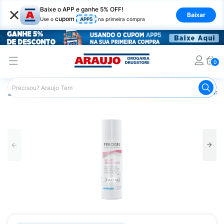
×
Baixe o APP e ganhe 5% OFF!
Baixar
cupom
Use o
APP5
na primeira compra
0
Araujo
Dermocosméticos
Dermocosméticos para o Rost