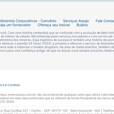
dimentos Corporativos - Convênio
Serviços Araujo
Fale Cono
Seja um fornecedor
Ofereça seu imóvel
Bulário
 você. Com uma história centenária que se confunde com a evolução de Belo Hori
s do interior do estado. Reconhecida pelos serviços inovadores e com um mix de 
trimônio dos mineiros. Essa trajetória de sucesso é também uma história de pion
 oferecer o plantão 24 horas (1933), a primeira a oferecer o serviço de telemarke
primeira rede a implantar o modelo drugstore. Na área de medicamentos, também nã
 novo para uma confiança antiga: de que na Araujo você sempre encontra medi
tica e Conduta
ndereço www.araujo.com.br, não reconhecendo qualquer outro que utilize indevid
pras em sites desconhecidos que se utilizem de forma fraudulenta da marca d
 3270-5000.
ço: Rua Curitiba 327 - Centro - CEP: 30170-120 - Belo Horizonte - MG | Telefon