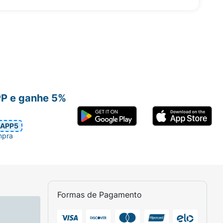
PP e ganhe 5%
APP5
mpra
Formas de Pagamento