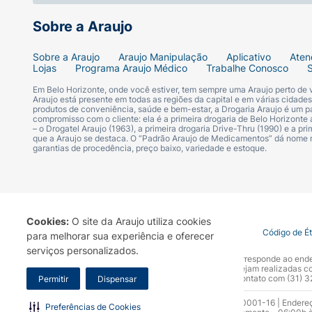
Sobre a Araujo
Sobre a Araujo
Araujo Manipulação
Aplicativo
Aten
Lojas
Programa Araujo Médico
Trabalhe Conosco
Em Belo Horizonte, onde você estiver, tem sempre uma Araujo perto de
Araujo está presente em todas as regiões da capital e em várias cidade
produtos de conveniência, saúde e bem-estar, a Drogaria Araujo é um pa
compromisso com o cliente: ela é a primeira drogaria de Belo Horizonte a
– o Drogatel Araujo (1963), a primeira drogaria Drive-Thru (1990) e a 
que a Araujo se destaca. O “Padrão Araujo de Medicamentos” dá nome
garantias de procedência, preço baixo, variedade e estoque.
Cookies:
O site da Araujo utiliza cookies
Termo de Uso
Portal da Privacidade
Covid-19
Código de É
para melhorar sua experiência e oferecer
serviços personalizados.
A Drogaria Araujo S/A informa que o seu site oficial corresponde ao e
marca. Para sua segurança recomendamos que não sejam realizadas com
Araujo S.A. Em caso de dúvidas, gentileza entrar em contato com (31)
Permitir
Dispensar
Razão Social: Drogaria Araujo S.A | CNPJ: 17.256.512.0001-16 | Endere
Preferências de Cookies