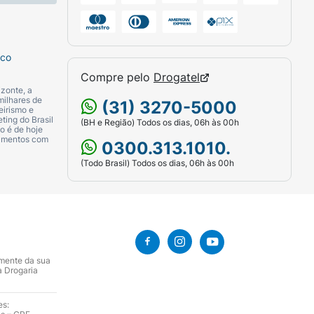
sco
Compre pelo
Drogatel
zonte, a
milhares de
(31) 3270-5000
eirismo e
ting do Brasil
(BH e Região) Todos os dias, 06h às 00h
o é de hoje
camentos com
0300.313.1010.
(Todo Brasil) Todos os dias, 06h às 00h
amente da sua
a Drogaria
es: