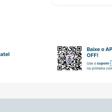
Baixe o A
atel
OFF!
Use o
cupom
na primeira co