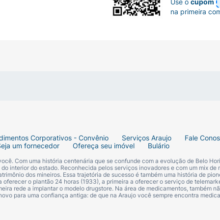
Use o
cupom
entos, bebidas e outros medicamentosAlimentos e bebidas a
na primeira co
terações do Flexive CDM com outros medicamentos. Inform
icamento. Você deve conservar Flexive CDM em temperatur
 vide embalagem. Não use medicamento com o prazo de va
ge claro, com odor suave, característico. Antes de usar, 
 alguma mudança no aspecto, consulte o farmacêutico para 
nce das crianças.
dimentos Corporativos - Convênio
Serviços Araujo
Fale Cono
Seja um fornecedor
Ofereça seu imóvel
Bulário
 você. Com uma história centenária que se confunde com a evolução de Belo Hori
s do interior do estado. Reconhecida pelos serviços inovadores e com um mix de 
trimônio dos mineiros. Essa trajetória de sucesso é também uma história de pion
 oferecer o plantão 24 horas (1933), a primeira a oferecer o serviço de telemarke
primeira rede a implantar o modelo drugstore. Na área de medicamentos, também nã
 novo para uma confiança antiga: de que na Araujo você sempre encontra medi