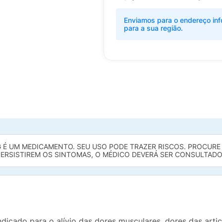
Enviamos para o endereço inf
para a sua região.
 É UM MEDICAMENTO. SEU USO PODE TRAZER RISCOS. PROCURE O
ERSISTIREM OS SINTOMAS, O MÉDICO DEVERÁ SER CONSULTADO
ndicado para o alívio das dores musculares, dores das arti