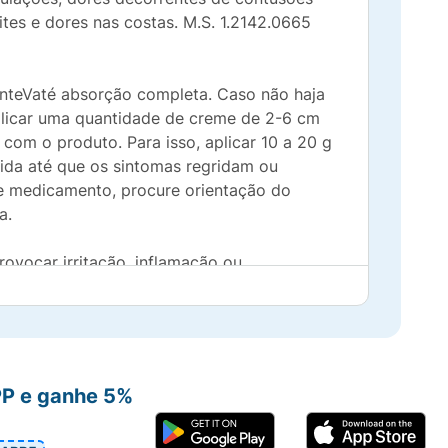
tes e dores nas costas. M.S. 1.2142.0665
nteVaté absorção completa. Caso não haja
plicar uma quantidade de creme de 2-6 cm
com o produto. Para isso, aplicar 10 a 20 g
ida até que os sintomas regridam ou
e medicamento, procure orientação do
a.
rovocar irritação, inflamação ou
rante o período de um ano. Flexive® CDM
o em pacientes idosos. Não se recomenda o
 ou após o uso deFlexive® CDM. Informe
PP e ganhe 5%
m orientação médica ou do cirurgião-
e dirigir veículos e operar máquinas são