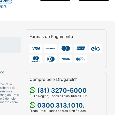
APP5
lcoólicas não influenciam a ação do Flexive
mpra
e ao seu médico ou cirurgião-dentista se
a ambiente (entre 15°C e 30°C). Número
lidade vencido. Guarde-o em sua embalagem
observe o aspecto do medicamento. Caso ele
saber se poderá utilizá-lo. Todo
Formas de Pagamento
sco
Compre pelo
Drogatel
zonte, a
milhares de
(31) 3270-5000
eirismo e
ting do Brasil
(BH e Região) Todos os dias, 06h às 00h
o é de hoje
camentos com
0300.313.1010.
(Todo Brasil) Todos os dias, 06h às 00h