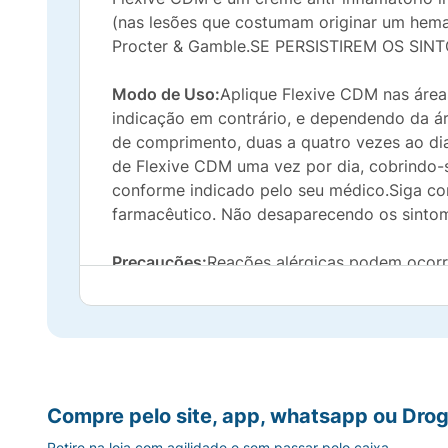
(nas lesões que costumam originar um hemat
Procter & Gamble.SE PERSISTIREM OS S
Modo de Uso:
Aplique Flexive CDM nas áre
indicação em contrário, e dependendo da ár
de comprimento, duas a quatro vezes ao dia.
de Flexive CDM uma vez por dia, cobrindo-
conforme indicado pelo seu médico.Siga co
farmacêutico. Não desaparecendo os sintoma
Precauções:
Reações alérgicas podem ocorrer
ressecamento da pele, uma vez que a fórmu
não deve ser ingerido. Não existem advert
uso em pacientes com problemas do fígado 
Gravidez e amamentação:
Informe seu médic
também caso esteja amamentando. Este medi
Compre pelo site, app, whatsapp ou Drog
dentista. Direção de veículos e operação d
Retire na loja com agilidade e sem passar pelo caixa.