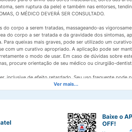
oma, sem ruptura da pele) e também nas entorses, tendini
INTOMAS, O MÉDICO DEVERÁ SER CONSULTADO.
as do corpo a serem tratadas, massageando-as vigorosame
ea do corpo a ser tratada e da gravidade dos sintomas, a
 Para queixas mais graves, pode ser utilizado um curativo 
se com um curativo apropriado. A aplicação pode ser mant
rretamente o modo de usar. Em caso de dúvidas sobre est
s, procure orientação de seu médico ou cirurgião-dentist
, inclusive de efeito retardado. Seu uso frequente pode p
Ver mais...
la contém álcool. Não usar por mais de 4 a 6 semanas du
ências ou recomendações especiais sobre o uso do produt
ou rins.
o se estiver grávida ou com suspeita de gravidez durante
Baixe o A
camento não deve ser utilizado por mulheres grávidas se
atel
OFF!
e máquinas: Os efeitos de Flexive CDM sobre a capacidade d