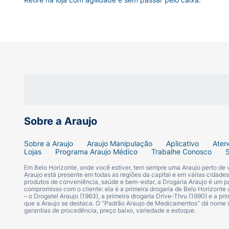
nulos ou desprezíveis. Interações com alim
CDM. Até o momento não são conhecidas in
você está fazendo uso de algum outro med
de lote e datas de fabricação e validade:
original. Flexive CDM é um creme de cor be
esteja no prazo de validade e você observe
medicamento deve ser mantido fora do alca
Sobre a Araujo
Sobre a Araujo
Araujo Manipulação
Aplicativo
Aten
Lojas
Programa Araujo Médico
Trabalhe Conosco
Em Belo Horizonte, onde você estiver, tem sempre uma Araujo perto de
Araujo está presente em todas as regiões da capital e em várias cidade
produtos de conveniência, saúde e bem-estar, a Drogaria Araujo é um pa
compromisso com o cliente: ela é a primeira drogaria de Belo Horizonte a
– o Drogatel Araujo (1963), a primeira drogaria Drive-Thru (1990) e a 
que a Araujo se destaca. O “Padrão Araujo de Medicamentos” dá nome
garantias de procedência, preço baixo, variedade e estoque.