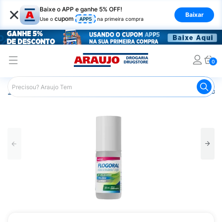
×
Baixe o APP e ganhe 5% OFF!
Baixar
cupom
Use o
APP5
na primeira compra
0
Araujo
Medicamentos
Remédios para Dor
Remédio p