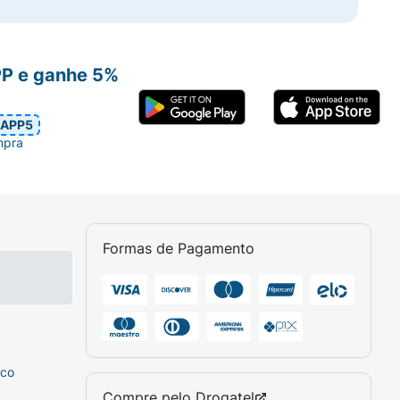
PP e ganhe 5%
APP5
mpra
Formas de Pagamento
sco
Compre pelo
Drogatel