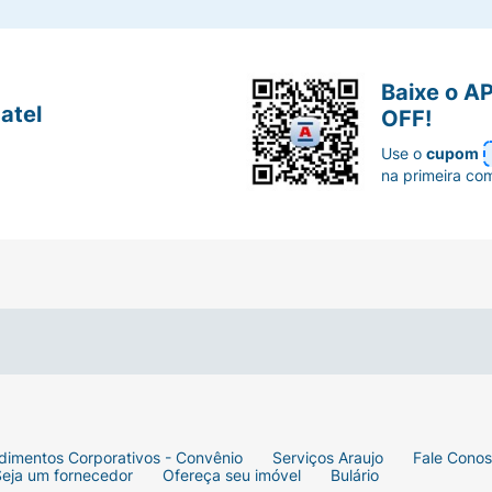
Baixe o A
atel
OFF!
Use o
cupom
na primeira co
dimentos Corporativos - Convênio
Serviços Araujo
Fale Cono
Seja um fornecedor
Ofereça seu imóvel
Bulário