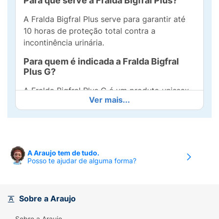
Para que serve a Fralda Bigfral Plus?
A Fralda Bigfral Plus serve para garantir até
10 horas de proteção total contra a
incontinência urinária.
Para quem é indicada a Fralda Bigfral
Plus G?
A Fralda Bigfral Plus G é um produto unissex
Ver mais...
de uso adulto.
Quais são os benefícios da Fralda Bigfral
Plus G?
Os benefícios da Fralda Bigfral Plus G são:
A Araujo tem de tudo.
Posso te ajudar de alguma forma?
Promove até 10 horas de proteção total;
Conta com extratos naturais hidratantes;
Sobre a Araujo
Ajuda a prevenir a irritação da pele;
Sobre a Araujo