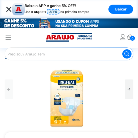
×
Baixe o APP e ganhe 5% OFF!
Baixar
cupom
Use o
APP5
na primeira compra
0
Araujo
Saúde e Bem Estar
Cuidado Adulto
Fralda Ger