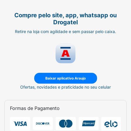
recomendado:
Compre pelo site, app, whatsapp ou
Higienizar a região com um lenço
Drogatel
umedecido;
Retire na loja com agilidade e sem passar pelo caixa.
Colocar a fralda embaixo do paciente
deitado;
Colar as laterais da fralda.
Baixar aplicativo Araujo
Ofertas, novidades e praticidade no seu celular
Formas de Pagamento