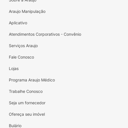
Promove uma rápida absorção;
Araujo Manipulação
Possui indicador de umidade/troca;
Aplicativo
Possui uma tecnologia anti-odor.
Atendimentos Corporativos - Convênio
Qual o diferencial da Fralda Bigfral Plus?
Serviços Araujo
O diferencial da Fralda Bigfral Plus é que ela
conta com flocos de gel super filtrantes e
Fale Conosco
super absorventes que ajudam a distribuir
Lojas
melhor a urina na fralda, diminuindo assim o
retorno.
Programa Araujo Médico
Além disso, ele conta com indicador de
Trabalhe Conosco
umidade/troca e com uma tecnologia anti-
odor e barreiras antivazamento.
Seja um fornecedor
Como colocar a Fralda Bigfral Plus?
Ofereça seu imóvel
Para usar corretamente a Fralda Bigfral Plus é
Bulário