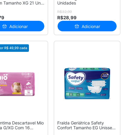
m Tamanho XG 21 Un...
Unidades
R$32,99
79
R$28,99
Adicionar
Adicionar
or
R$ 49,99
cada
ntima Descartavel Mio
Fralda Geriátrica Safety
na G/XG Com 16
Confort Tamanho EG Unissex
es
com 4...