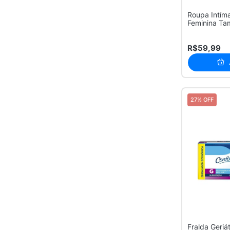
Roupa Intím
Feminina T
16 ...
R$59,99
27% OFF
Fralda Geriá