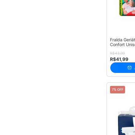
Fralda Geriát
Confort Uni
c...
R$43,99
R$41,99
7% OFF