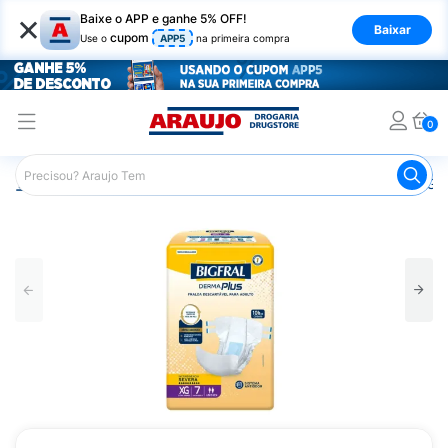
×
Baixe o APP e ganhe 5% OFF!
Baixar
cupom
Use o
APP5
na primeira compra
0
Araujo
Saúde e Bem Estar
Cuidado Adulto
Fralda Ger