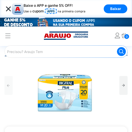
×
Baixe o APP e ganhe 5% OFF!
Baixar
cupom
Use o
APP5
na primeira compra
0
Araujo
Saúde e Bem Estar
Cuidado Adulto
Fralda Ger