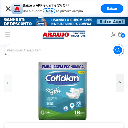
×
Baixe o APP e ganhe 5% OFF!
Baixar
cupom
Use o
APP5
na primeira compra
0
Araujo
Saúde e Bem Estar
Cuidado Adulto
Fralda Ger