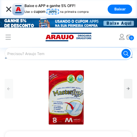
×
Baixe o APP e ganhe 5% OFF!
Baixar
cupom
Use o
APP5
na primeira compra
0
Araujo
Saúde e Bem Estar
Cuidado Adulto
Fralda Ger