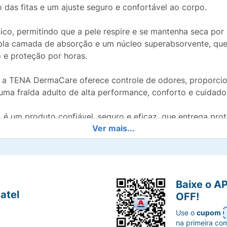
o das fitas e um ajuste seguro e confortável ao corpo.
nico, permitindo que a pele respire e se mantenha seca po
upla camada de absorção e um núcleo superabsorvente, qu
o e proteção por horas.
te, a TENA DermaCare oferece controle de odores, proporci
 uma fralda adulto de alta performance, conforto e cuidad
l, é um produto confiável, seguro e eficaz, que entrega pro
Ver mais...
al moderada a intensa
a mobilidade
Baixe o A
e ajuste seguro
atel
OFF!
Use o
cupom
otetoras laterais
na primeira co