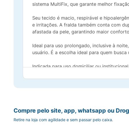
sistema MultiFix, que garante melhor fixaçã
Seu tecido é macio, respirável e hipoalergê
e irritações. A fralda também conta com d
afastada da pele, garantindo maior confort
Ideal para uso prolongado, inclusive à noi
usuário. É a escolha ideal para quem busca
Indicada para uso domiciliar ou instituciona
· Indicada para incontinência urinária e fec
· Ideal para adultos acamados ou com baix
· Sistema MultiFix: melhor fixação das fitas 
Compre pelo site, app, whatsapp ou Drog
Retire na loja com agilidade e sem passar pelo caixa.
· Tecnologia antivazamento com barreiras pr