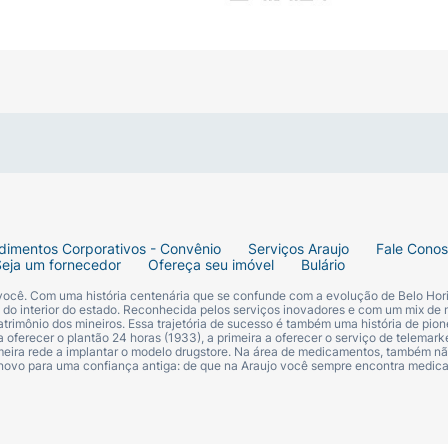
cuidado com a pele
a de absorção
ando assaduras
 ao corpo
conforto
dimentos Corporativos - Convênio
Serviços Araujo
Fale Cono
prolongado
Seja um fornecedor
Ofereça seu imóvel
Bulário
 você. Com uma história centenária que se confunde com a evolução de Belo Hori
s do interior do estado. Reconhecida pelos serviços inovadores e com um mix de 
trimônio dos mineiros. Essa trajetória de sucesso é também uma história de pion
 oferecer o plantão 24 horas (1933), a primeira a oferecer o serviço de telemarke
primeira rede a implantar o modelo drugstore. Na área de medicamentos, também nã
 novo para uma confiança antiga: de que na Araujo você sempre encontra medi