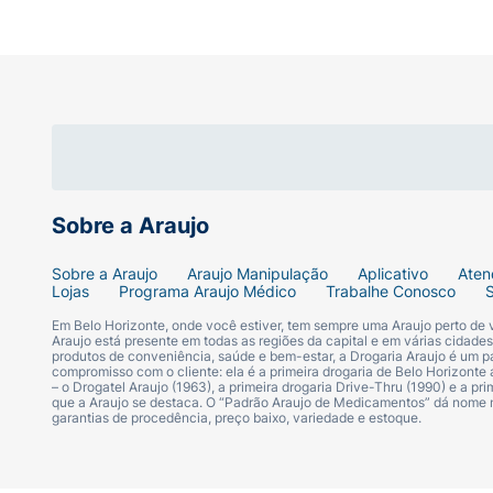
· Tecido respirável e hipoalergênico: mais 
· Núcleo superabsorvente com dupla camad
· Mantém a pele seca por mais tempo, evit
· Com elásticos nas costas que se adaptam
Sobre a Araujo
· Controle de odores para mais discrição e 
Sobre a Araujo
Araujo Manipulação
Aplicativo
Aten
· Fralda unissex para uso diurno e noturno 
Lojas
Programa Araujo Médico
Trabalhe Conosco
Em Belo Horizonte, onde você estiver, tem sempre uma Araujo perto de
Araujo está presente em todas as regiões da capital e em várias cidade
produtos de conveniência, saúde e bem-estar, a Drogaria Araujo é um pa
compromisso com o cliente: ela é a primeira drogaria de Belo Horizonte a
– o Drogatel Araujo (1963), a primeira drogaria Drive-Thru (1990) e a 
que a Araujo se destaca. O “Padrão Araujo de Medicamentos” dá nome
garantias de procedência, preço baixo, variedade e estoque.