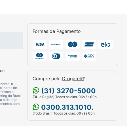
Formas de Pagamento
sco
Compre pelo
Drogatel
zonte, a
milhares de
(31) 3270-5000
eirismo e
ting do Brasil
(BH e Região) Todos os dias, 06h às 00h
o é de hoje
camentos com
0300.313.1010.
(Todo Brasil) Todos os dias, 06h às 00h