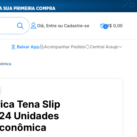
Olá, Entre ou Cadastre-se
R$ 0,00
0
Baixar App
Acompanhar Pedido
Central Araujo
onômica
ica Tena Slip
24 Unidades
conômica