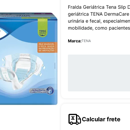
Fralda Geriátrica Tena Sli
geriátrica TENA DermaCare 
urinária e fecal, especial
mobilidade, como paciente
Marca:
TENA
Calcular frete