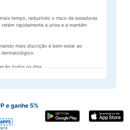
r mais tempo, reduzindo o risco de assaduras
e retém rapidamente a urina e a mantém
onando mais discrição e bem-estar ao
o dermatológico.
teção todos os dias.
PP e ganhe 5%
APP5
mpra