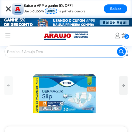
×
Baixe o APP e ganhe 5% OFF!
Baixar
cupom
Use o
APP5
na primeira compra
0
Araujo
Saúde e Bem Estar
Cuidado Adulto
Fralda Ger