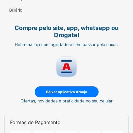
Ajuste perfeito ao corpo com elásticos
Bulário
curvos nas pernas que adaptam ao corpo
para maior ergonomia, conforto e segurança
Compre pelo site, app, whatsapp ou
contra vazamentos;
Drogatel
Os componentes são atóxicos e pré-testados;
Retire na loja com agilidade e sem passar pelo caixa.
Produto hipoalergênico;
Oferece 3x proteção: seco, respirável e
seguro;
*DAI: dermatite associada à incontinência
urinária.
Baixar aplicativo Araujo
Ofertas, novidades e praticidade no seu celular
Sistema Dermacare: confiança e segurança
em 4 passos.
Modo de Uso :
Formas de Pagamento
1. Posicione o produto normalmente no