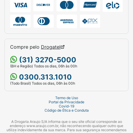
usuário, posicione as fitas sobre a parte
frontal, buscando o melhor ajuste e então
pressione-as levemente para garantir a
fixação.
2. Após fixadas as fitas, puxe-as suavemente
Compre pelo
Drogatel
para trás, desta forma o sistema de
microganchos ficará melhor fixado.
(31) 3270-5000
Indicação :
(BH e Região) Todos os dias, 06h às 00h
0300.313.1010
Para usuários sem mobilidade.
(Todo Brasil) Todos os dias, 06h às 00h
Composição :
Termo de Uso
Camada interna de não tecido de fibras de
Portal da Privacidade
Covid-19
polipropileno, polietileno, camada interna de
Código de Ética e Conduta
poliéster, fibras de celulose, gel
A Drogaria Araujo S/A informa que o seu site oficial corresponde ao
superabsorvente poliacrilato de sódio, fios de
endereço www.araujo.com.br, não reconhecendo qualquer outro que
elastano, adesivos termoplásticos e fitas
utilize indevidamente da sua marca. Para sua segurança recomendamos