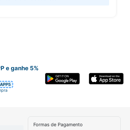
PP e ganhe 5%
APP5
mpra
Formas de Pagamento