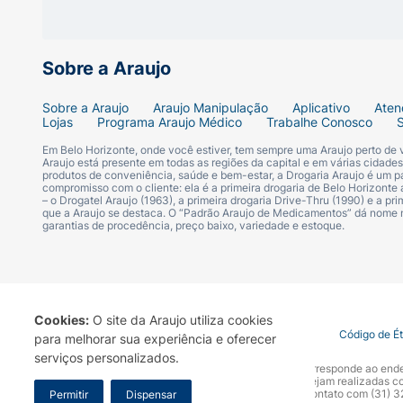
Sobre a Araujo
Sobre a Araujo
Araujo Manipulação
Aplicativo
Aten
Lojas
Programa Araujo Médico
Trabalhe Conosco
Em Belo Horizonte, onde você estiver, tem sempre uma Araujo perto de
Araujo está presente em todas as regiões da capital e em várias cidade
produtos de conveniência, saúde e bem-estar, a Drogaria Araujo é um pa
compromisso com o cliente: ela é a primeira drogaria de Belo Horizonte a
– o Drogatel Araujo (1963), a primeira drogaria Drive-Thru (1990) e a 
que a Araujo se destaca. O “Padrão Araujo de Medicamentos” dá nome
garantias de procedência, preço baixo, variedade e estoque.
Cookies:
O site da Araujo utiliza cookies
Termo de Uso
Portal da Privacidade
Covid-19
Código de É
para melhorar sua experiência e oferecer
serviços personalizados.
A Drogaria Araujo S/A informa que o seu site oficial corresponde ao e
marca. Para sua segurança recomendamos que não sejam realizadas com
Araujo S.A. Em caso de dúvidas, gentileza entrar em contato com (31)
Permitir
Dispensar