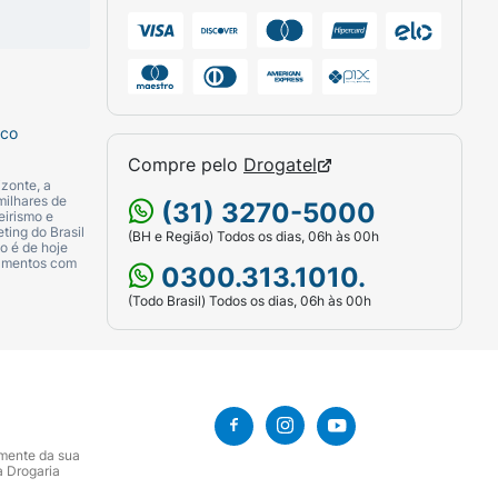
sco
Compre pelo
Drogatel
zonte, a
milhares de
(31) 3270-5000
eirismo e
ting do Brasil
(BH e Região) Todos os dias, 06h às 00h
o é de hoje
camentos com
0300.313.1010.
(Todo Brasil) Todos os dias, 06h às 00h
amente da sua
a Drogaria