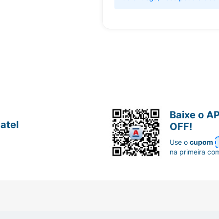
Baixe o A
atel
OFF!
Use o
cupom
na primeira co