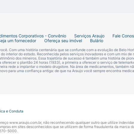
dimentos Corporativos - Convênio
Serviços Araujo
Fale Cono
Seja um fornecedor
Ofereça seu imóvel
Bulário
 você. Com uma história centenária que se confunde com a evolução de Belo Hori
s do interior do estado. Reconhecida pelos serviços inovadores e com um mix de 
trimônio dos mineiros. Essa trajetória de sucesso é também uma história de pion
 oferecer o plantão 24 horas (1933), a primeira a oferecer o serviço de telemarke
primeira rede a implantar o modelo drugstore. Na área de medicamentos, também nã
 novo para uma confiança antiga: de que na Araujo você sempre encontra medi
tica e Conduta
ndereço www.araujo.com.br, não reconhecendo qualquer outro que utilize indevid
pras em sites desconhecidos que se utilizem de forma fraudulenta da marca d
 3270-5000.