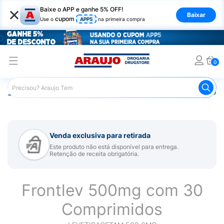
×
Baixe o APP e ganhe 5% OFF!
Baixar
cupom
Use o
APP5
na primeira compra
0
Araujo
Medicamentos
Remédio para Sistema Nervoso Ce
Venda exclusiva para retirada
Este produto não está disponível para entrega.
Retenção de receita obrigatória.
Frontlev 500mg com 30
Comprimidos