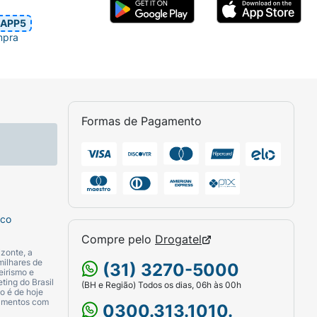
APP5
mpra
Formas de Pagamento
sco
Compre pelo
Drogatel
zonte, a
milhares de
(31) 3270-5000
eirismo e
ting do Brasil
(BH e Região) Todos os dias, 06h às 00h
o é de hoje
camentos com
0300.313.1010.