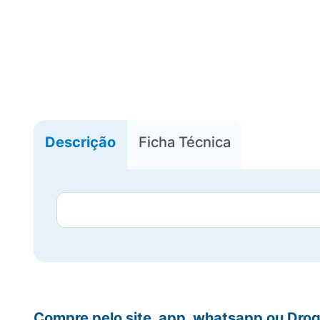
Descrição
Ficha Técnica
Compre pelo site, app, whatsapp ou Drog